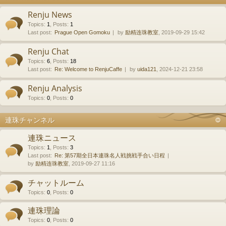
Renju News
Topics
:
1
,
Posts
:
1
Last post:
Prague Open Gomoku
by
励精连珠教室
, 2019-09-29 15:42
Renju Chat
Topics
:
6
,
Posts
:
18
Last post:
Re: Welcome to RenjuCaffe
by
uida121
, 2024-12-21 23:58
Renju Analysis
Topics
:
0
,
Posts
:
0
連珠チャンネル
連珠ニュース
Topics
:
1
,
Posts
:
3
Last post:
Re: 第57期全日本連珠名人戦挑戦手合い日程
by
励精连珠教室
, 2019-09-27 11:16
チャットルーム
Topics
:
0
,
Posts
:
0
連珠理論
Topics
:
0
,
Posts
:
0