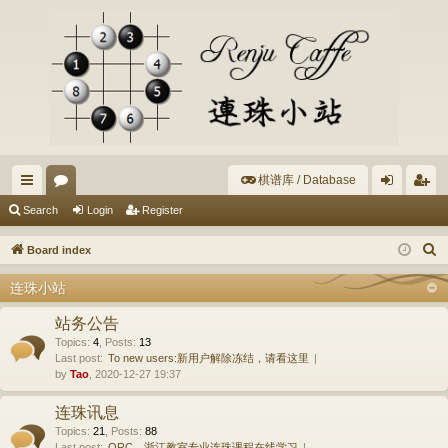
棋谱库 / Database
ui
or
og
eg
Search
Login
Register
ck
u
in
ist
S
Board index
lin
m
er
e
连珠小站
a
ks
s
r
站务公告
c
Topics
:
4
,
Posts
:
13
Last post:
To new users:新用户解除冻结，请看这里
h
by
Tao
, 2020-12-27 19:37
连珠讯息
Topics
:
21
,
Posts
:
88
Last post:
ORC、浙江教室专业连珠课程在线学习