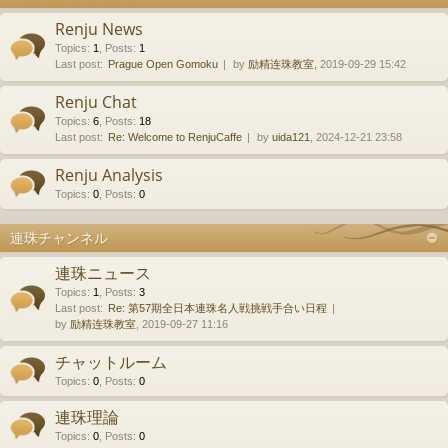
Renju News
Topics
:
1
,
Posts
:
1
Last post:
Prague Open Gomoku
by
励精连珠教室
, 2019-09-29 15:42
Renju Chat
Topics
:
6
,
Posts
:
18
Last post:
Re: Welcome to RenjuCaffe
by
uida121
, 2024-12-21 23:58
Renju Analysis
Topics
:
0
,
Posts
:
0
連珠チャンネル
連珠ニュース
Topics
:
1
,
Posts
:
3
Last post:
Re: 第57期全日本連珠名人戦挑戦手合い日程
by
励精连珠教室
, 2019-09-27 11:16
チャットルーム
Topics
:
0
,
Posts
:
0
連珠理論
Topics
:
0
,
Posts
:
0