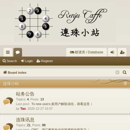
棋谱库 / Database
ui
or
og
eg
Search
Login
Register
ck
u
in
ist
S
Board index
lin
m
er
e
连珠小站
a
ks
s
r
站务公告
c
Topics
:
4
,
Posts
:
13
Last post:
To new users:新用户解除冻结，请看这里
h
by
Tao
, 2020-12-27 19:37
连珠讯息
Topics
:
21
,
Posts
:
88
Last post:
ORC、浙江教室专业连珠课程在线学习