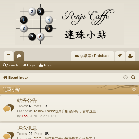
棋谱库 / Database
ui
or
og
eg
Search
Login
Register
ck
u
in
ist
S
Board index
lin
m
er
e
连珠小站
a
ks
s
r
站务公告
c
Topics
:
4
,
Posts
:
13
Last post:
To new users:新用户解除冻结，请看这里
h
by
Tao
, 2020-12-27 19:37
连珠讯息
Topics
:
21
,
Posts
:
88
Last post:
ORC、浙江教室专业连珠课程在线学习