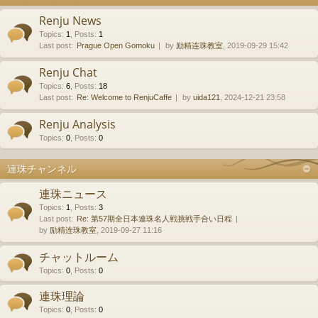
Renju News
Topics
:
1
,
Posts
:
1
Last post:
Prague Open Gomoku
by
励精连珠教室
, 2019-09-29 15:42
Renju Chat
Topics
:
6
,
Posts
:
18
Last post:
Re: Welcome to RenjuCaffe
by
uida121
, 2024-12-21 23:58
Renju Analysis
Topics
:
0
,
Posts
:
0
連珠チャンネル
連珠ニュース
Topics
:
1
,
Posts
:
3
Last post:
Re: 第57期全日本連珠名人戦挑戦手合い日程
by
励精连珠教室
, 2019-09-27 11:16
チャットルーム
Topics
:
0
,
Posts
:
0
連珠理論
Topics
:
0
,
Posts
:
0