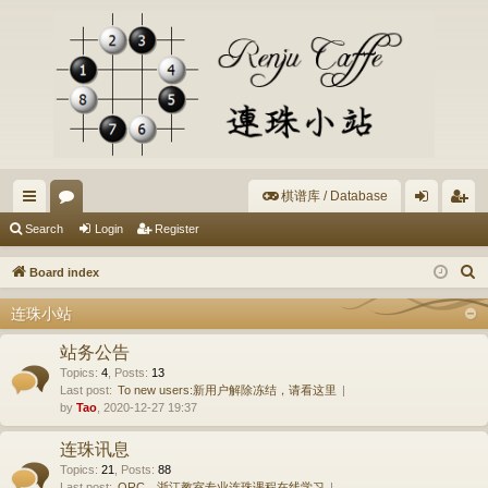
棋谱库 / Database
ui
or
og
eg
Search
Login
Register
ck
u
in
ist
S
Board index
lin
m
er
e
连珠小站
a
ks
s
r
站务公告
c
Topics
:
4
,
Posts
:
13
Last post:
To new users:新用户解除冻结，请看这里
h
by
Tao
, 2020-12-27 19:37
连珠讯息
Topics
:
21
,
Posts
:
88
Last post:
ORC、浙江教室专业连珠课程在线学习