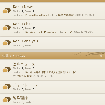
Renju News
Topics
:
1
,
Posts
:
1
Last post:
Prague Open Gomoku
by
励精连珠教室
, 2019-09-29 15:42
Renju Chat
Topics
:
6
,
Posts
:
18
Last post:
Re: Welcome to RenjuCaffe
by
uida121
, 2024-12-21 23:58
Renju Analysis
Topics
:
0
,
Posts
:
0
連珠チャンネル
連珠ニュース
Topics
:
1
,
Posts
:
3
Last post:
Re: 第57期全日本連珠名人戦挑戦手合い日程
by
励精连珠教室
, 2019-09-27 11:16
チャットルーム
Topics
:
0
,
Posts
:
0
連珠理論
Topics
:
0
,
Posts
:
0