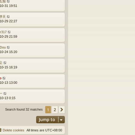
五痴
10-31 19:51
胖天
10-29 22:27
ir317
10-29 21:59
Dou
10-24 15:20
尘
10-15 16:19
o
10-13 13:00
一
10-13 0:15
2
1
Next
Search found 32 matches
Jump to
Delete cookies
All times are
UTC+08:00