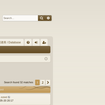
Search
Advanced search
谱库 / Database
Q
FA
og
eg
Q
in
ist
er
2
1
Next
Search found 32 matches
ost
s.sosei
05-20 20:17