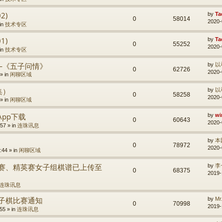
2)
by
Ta
0
58014
2020-
in
技术专区
1)
by
Ta
0
55252
2020-
in
技术专区
—《五子问情》
by
以
0
62726
2020-
» in
闲聊区域
集）
by
以
0
58258
2020-
» in
闲聊区域
棋App下载
by
wi
0
60643
2020-
57 » in
连珠讯息
by
本
0
78972
2020-
:44 » in
闲聊区域
标赛、精英赛女子组棋谱已上传至
by
李
0
68375
2019-
连珠讯息
五子棋比赛通知
by
M
0
70998
2019-
55 » in
连珠讯息