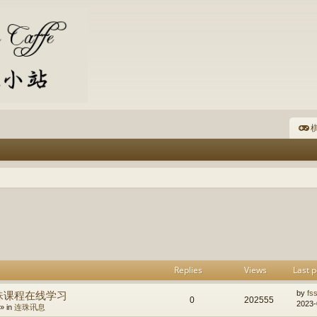
棋
h
dvanced search
Replies
Views
Last p
珠课程在线学习
by
fs
0
202555
2023-
» in
连珠讯息