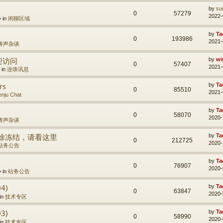
by
su
0
57279
2022-
» in
闲聊区域
by
Ta
0
193986
2021-
涛声杂谈
迎访问
by
wi
0
57407
2021-
 in
连珠讯息
rs
by
Ta
0
85510
2021-
nju Chat
by
Ta
0
58070
2020-
涛声杂谈
用户解除冻结，请看这里
by
Ta
0
212725
2020-
站务公告
by
Ta
0
76907
2020-
» in
站务公告
4)
by
Ta
0
63847
2020-
in
技术专区
3)
by
Ta
0
58990
2020-
in
技术专区