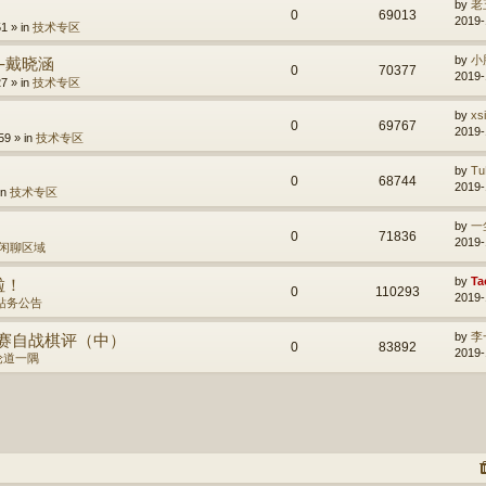
by
老
0
69013
2019-
1 » in
技术专区
—戴晓涵
by
小
0
70377
2019-
7 » in
技术专区
by
xs
0
69767
2019-
59 » in
技术专区
by
Tu
0
68744
2019-
in
技术专区
by
一
0
71836
2019-
闲聊区域
啦！
by
Ta
0
110293
2019-
站务公告
英赛自战棋评（中）
by
李
0
83892
2019-
论道一隅