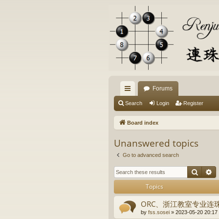
Forums
ui
Search
Login
Register
ck
Board index
lin
Unanswered topics
ks
Go to advanced search
Searc
A
Topics
ORC、浙江教室专业连
by
fss.sosei
» 2023-05-20 20:17 