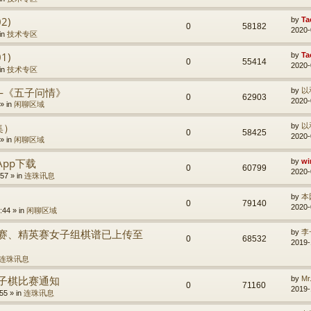
2)
by
Ta
0
58182
2020-
in
技术专区
1)
by
Ta
0
55414
2020-
in
技术专区
—《五子问情》
by
以
0
62903
2020-
» in
闲聊区域
集）
by
以
0
58425
2020-
» in
闲聊区域
棋App下载
by
wi
0
60799
2020-
57 » in
连珠讯息
by
本
0
79140
2020-
:44 » in
闲聊区域
标赛、精英赛女子组棋谱已上传至
by
李
0
68532
2019-
连珠讯息
五子棋比赛通知
by
M
0
71160
2019-
55 » in
连珠讯息