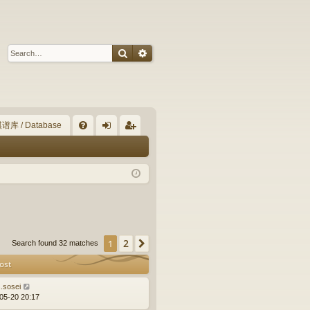
Search
Advanced search
谱库 / Database
Q
FA
og
eg
Q
in
ist
er
2
1
Next
Search found 32 matches
ost
s.sosei
05-20 20:17