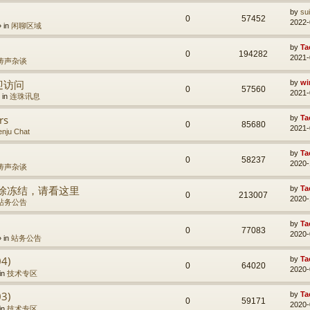
by
su
0
57452
2022-
» in
闲聊区域
by
Ta
0
194282
2021-
涛声杂谈
迎访问
by
wi
0
57560
2021-
 in
连珠讯息
rs
by
Ta
0
85680
2021-
nju Chat
by
Ta
0
58237
2020-
涛声杂谈
用户解除冻结，请看这里
by
Ta
0
213007
2020-
站务公告
by
Ta
0
77083
2020-
» in
站务公告
4)
by
Ta
0
64020
2020-
in
技术专区
3)
by
Ta
0
59171
2020-
in
技术专区