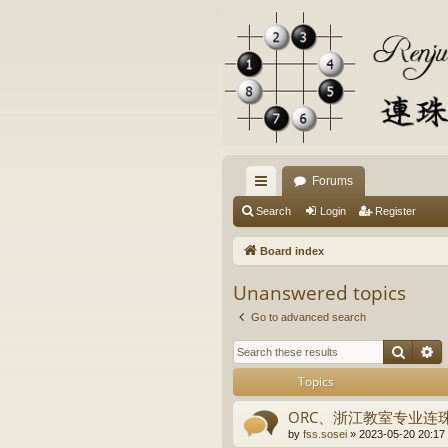
Forums
ui
Search
Login
Register
ck
Board index
lin
Unanswered topics
ks
Go to advanced search
Searc
A
Topics
ORC、浙江教室专业连
by
fss.sosei
» 2023-05-20 20:17 