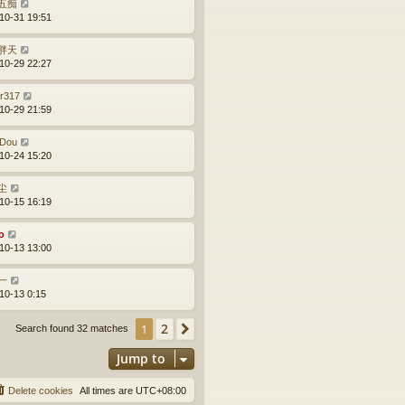
五痴
10-31 19:51
胖天
10-29 22:27
ir317
10-29 21:59
Dou
10-24 15:20
尘
10-15 16:19
o
10-13 13:00
一
10-13 0:15
2
1
Next
Search found 32 matches
Jump to
Delete cookies
All times are
UTC+08:00