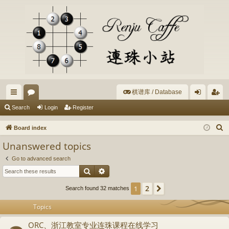
棋谱库 / Database
ui
or
og
eg
Search
Login
Register
ck
u
in
ist
S
Board index
lin
m
er
e
Unanswered topics
a
ks
s
Go to advanced search
r
Search
Advanced search
c
h
2
1
Next
Search found 32 matches
Topics
ORC、浙江教室专业连珠课程在线学习