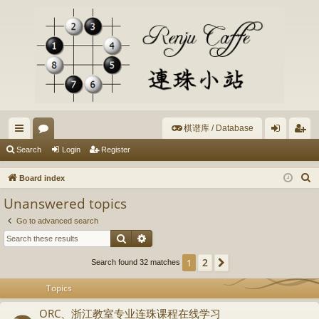
棋谱库 / Database
ui
or
og
eg
Search
Login
Register
ck
u
in
ist
S
Board index
lin
m
er
e
Unanswered topics
a
ks
s
Go to advanced search
r
Search
Advanced search
c
h
2
1
Next
Search found 32 matches
Topics
ORC、浙江教室专业连珠课程在线学习