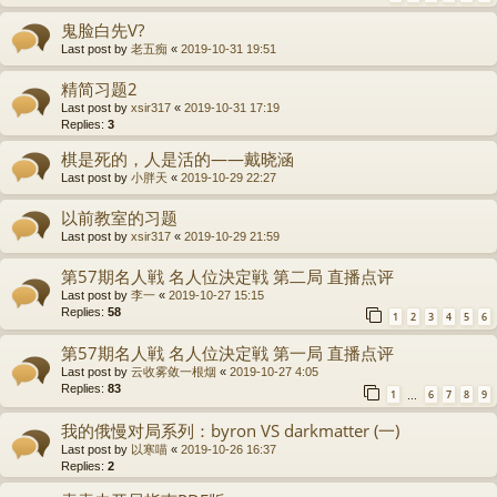
鬼脸白先V?
Last post by
老五痴
«
2019-10-31 19:51
精简习题2
Last post by
xsir317
«
2019-10-31 17:19
Replies:
3
棋是死的，人是活的——戴晓涵
Last post by
小胖天
«
2019-10-29 22:27
以前教室的习题
Last post by
xsir317
«
2019-10-29 21:59
第57期名人戦 名人位決定戦 第二局 直播点评
Last post by
李一
«
2019-10-27 15:15
Replies:
58
1
2
3
4
5
6
第57期名人戦 名人位決定戦 第一局 直播点评
Last post by
云收雾敛一根烟
«
2019-10-27 4:05
Replies:
83
1
6
7
8
9
…
我的俄慢对局系列：byron VS darkmatter (一)
Last post by
以寒喵
«
2019-10-26 16:37
Replies:
2