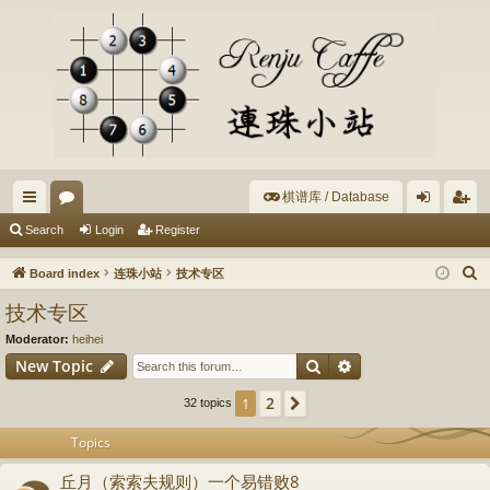
棋谱库 / Database
ui
or
og
eg
Search
Login
Register
ck
u
in
ist
S
Board index
连珠小站
技术专区
lin
m
er
e
技术专区
a
ks
s
Moderator:
heihei
r
Search
Advanced search
New Topic
c
h
2
1
Next
32 topics
Topics
丘月（索索夫规则）一个易错败8