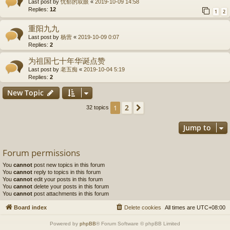
Last post by
忧郁的双眼
«
2019-10-09 14:58
Replies:
12
1
2
重阳九九
Last post by
杨营
«
2019-10-09 0:07
Replies:
2
为祖国七十年华诞点赞
Last post by
老五痴
«
2019-10-04 5:19
Replies:
2
New Topic
2
1
Next
32 topics
Jump to
Forum permissions
You
cannot
post new topics in this forum
You
cannot
reply to topics in this forum
You
cannot
edit your posts in this forum
You
cannot
delete your posts in this forum
You
cannot
post attachments in this forum
Board index
Delete cookies
All times are
UTC+08:00
Powered by
phpBB
® Forum Software © phpBB Limited