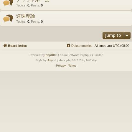
Topics
:
0
,
Posts
:
0
連珠理論
Topics
:
0
,
Posts
:
0
Jump to
Board index
Delete cookies
All times are
UTC+08:00
Powered by
phpBB
® Forum Software © phpBB Limited
Style by
Arty
- Update phpBB 3.2 by MrGaby
Privacy
|
Terms