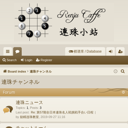
棋谱库 / Database
ui
or
og
eg
Search
Login
Register
ck
u
in
ist
S
Board index
連珠チャンネル
lin
m
er
e
連珠チャンネル
a
ks
s
r
Forum
c
連珠ニュース
h
Topics
:
1
,
Posts
:
3
Last post:
Re: 第57期全日本連珠名人戦挑戦手合い日程
by
励精连珠教室
, 2019-09-27 11:16
チャットルーム