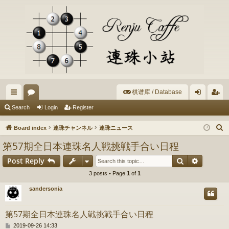
棋谱库 / Database
ui
or
og
eg
Search
Login
Register
ck
u
in
ist
S
Board index
連珠チャンネル
連珠ニュース
lin
m
er
e
第57期全日本連珠名人戦挑戦手合い日程
a
ks
s
Search
Advance
Post Reply
r
c
3 posts • Page
1
of
1
h
sandersonia
第57期全日本連珠名人戦挑戦手合い日程
P
2019-09-26 14:33