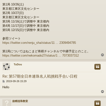
o
第1局 10/26(土)
s
東京都江東区文化センター
t
第2局 10/27(日)
東京都江東区文化センター
第3局 11/16(土)で調整中 東京都内
第4局 11/17(日)で調整中 東京都内
第5局 12/15(日)で調整中 東京都内
参照ツイート
https://twitter.com/renju_sha/status/11 ... 2309494785
第1局についてはねこまど将棋チャンネルで中継予定とのこと。
https://twitter.com/nekomado27/status/1 ... 7073037312
TuDou
Re: 第57期全日本連珠名人戦挑戦手合い日程
P
2019-09-26 15:29
o
Hello
s
t
励精连珠教室