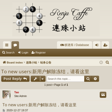
棋谱库 / Database
ui
or
og
eg
Search
Login
Register
ck
u
in
ist
S
Board index
连珠小站
站务公告
lin
m
er
e
To new users:新用户解除冻结，请看这里
a
ks
s
Search
Advance
Post Reply
r
c
1 post • Page
1
of
1
h
Tao
Site Admin
To new users:新用户解除冻结，请看这里
P
2020-12-27 19:37