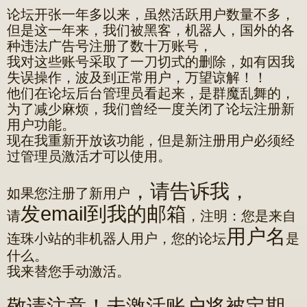
o
论坛开张一年多以来，虽然活跃用户数量不多，
s
t
但是这一年来，我们被黑客，机器人，国外的各
种违法广告号注册了数十万账号，
我对这些账号采取了一刀切式的删除，如有因我
失误操作，波及到正常用户，万望谅解！！
他们在论坛后台管理员看起来，是群魔乱舞的，
为了减少麻烦，我们曾经一度关闭了论坛注册新
用户功能。
现在我重新开放该功能，但是新注册用户必须经
过管理员激活才可以使用。
，请告诉我，
如果您注册了新用户
发email到我的邮箱
请
，注明：您是来自
用户名
连珠小站的非机器人用户，您的论坛
是
什么。
我来替您手动激活。
敬请注意！未激活账户将被定期