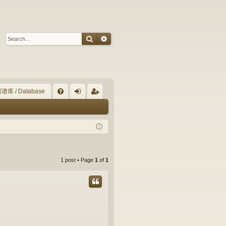
Search
Advanced search
谱库 / Database
Q
FA
og
eg
Q
in
ist
er
1 post • Page
1
of
1