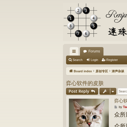
Forums
ui
Search
Login
Register
ck
Board index
原创专区
涛声杂谈
lin
弈心软件的皮肤
ks
Post Reply
弈心
P
by
Ta
o
众所
s
t
众所