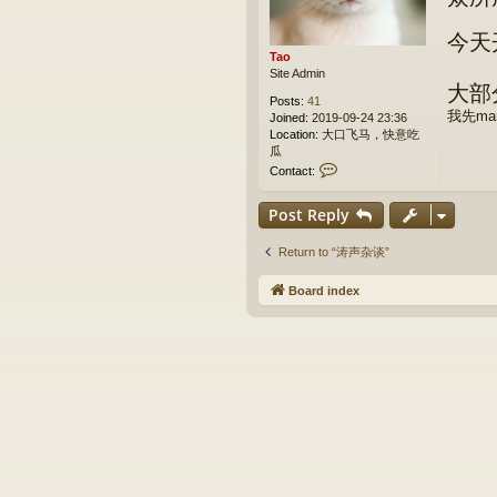
今天
Tao
Site Admin
大部
Posts:
41
我先ma
Joined:
2019-09-24 23:36
Location:
大口飞马，快意吃
瓜
C
Contact:
o
n
Post Reply
t
a
c
Return to “涛声杂谈”
t
T
Board index
a
o