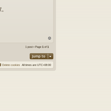
家。
T
o
p
1 post • Page
1
of
1
Jump to
Delete cookies
All times are
UTC+08:00