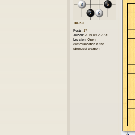
t
TuDou
Posts:
17
Joined:
2019-09-26 9:31
Location:
Open
communication is the
strongest weapon！