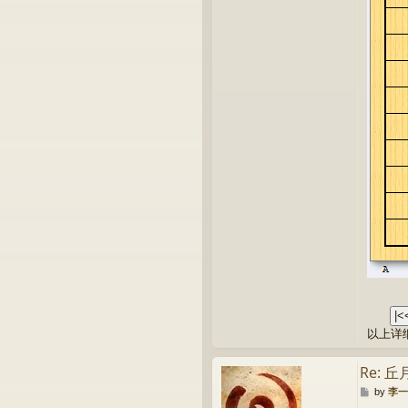
以上详
Re:
P
by
李一
o