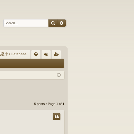
Search
Advanced search
谱库 / Database
Q
FA
og
eg
Q
in
ist
er
5 posts • Page
1
of
1