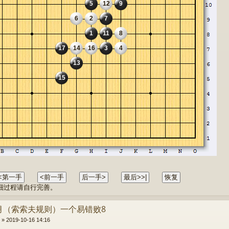
5
12
9
6
2
7
1
11
8
17
14
16
3
4
13
15
细过程请自行完善。
 丘月（索索夫规则）一个易错败8
»
2019-10-16 14:16