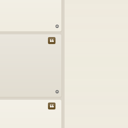
T
o
p
T
o
p