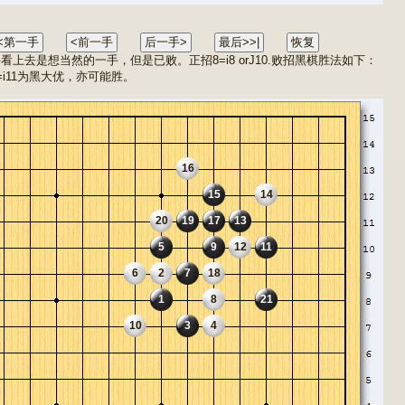
看上去是想当然的一手，但是已败。正招8=i8 orJ10.败招黑棋胜法如下：
=i11为黑大优，亦可能胜。
16
15
14
20
19
17
13
5
9
12
11
6
2
7
18
1
8
21
10
3
4