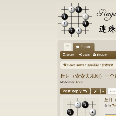
Forums
ui
Search
Login
Register
ck
Board index
连珠小站
技术专区
lin
丘月（索索夫规则）一个
ks
Moderator:
heihei
Post Reply
丘月
P
by
Tu
o
s