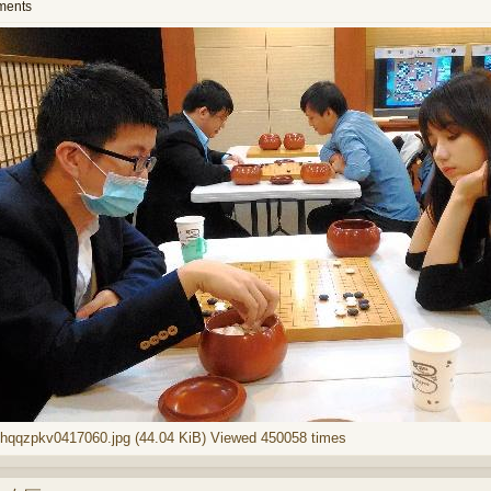
ments
hqqzpkv0417060.jpg (44.04 KiB) Viewed 450058 times