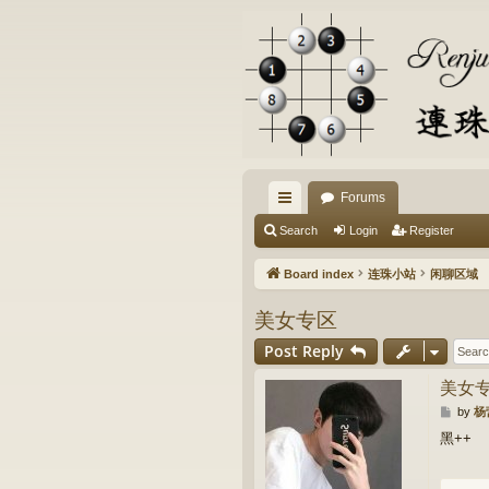
Forums
ui
Search
Login
Register
ck
Board index
连珠小站
闲聊区域
lin
美女专区
ks
Post Reply
美女
P
by
杨
o
黑++
s
t