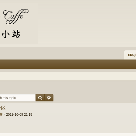
棋
Search
Advanced search
专区
营
»
2019-10-09 21:15