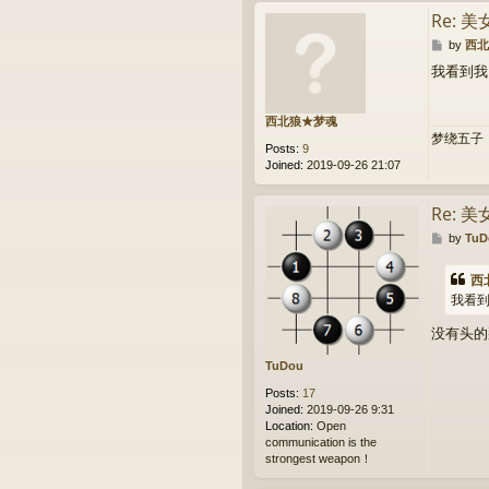
Re: 
P
by
西北
o
我看到我
s
t
西北狼★梦魂
梦绕五子
Posts:
9
Joined:
2019-09-26 21:07
Re: 
P
by
TuD
o
s
西
t
我看
没有头的
TuDou
Posts:
17
Joined:
2019-09-26 9:31
Location:
Open
communication is the
strongest weapon！