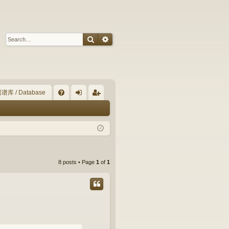
Search
Advanced search
谱库 / Database
Q
FA
og
eg
Q
in
ist
er
8 posts • Page
1
of
1