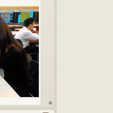
T
o
p