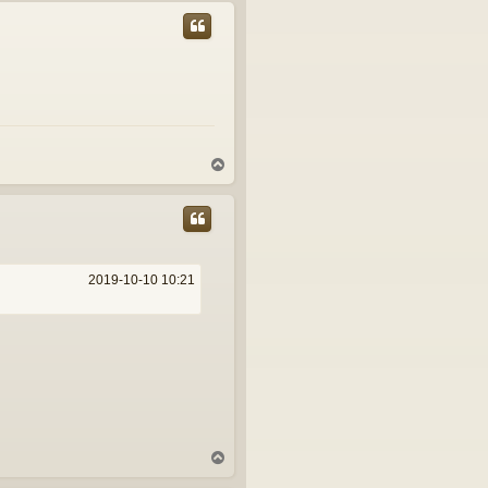
p
T
o
p
2019-10-10 10:21
T
o