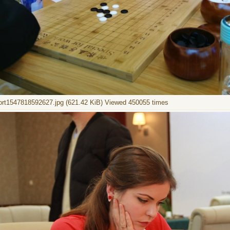
t1547818592627.jpg (621.42 KiB) Viewed 450055 times