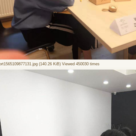
t1565109877131.jpg (140.26 KiB) Viewed 450030 times