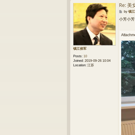
Re: 
P
by
镇江
o
小芳小芳
s
t
Attachm
镇江侯军
Posts:
10
Joined:
2019-09-26 10:04
Location:
江苏