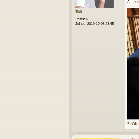
Attach
杨营
Posts:
6
Joined:
2019-10-08 23:45
ZkOK-