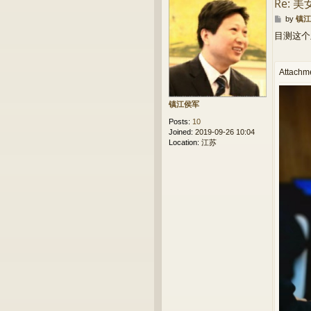
Re: 
P
by
镇江
o
目测这个
s
t
Attachm
镇江侯军
Posts:
10
Joined:
2019-09-26 10:04
Location:
江苏