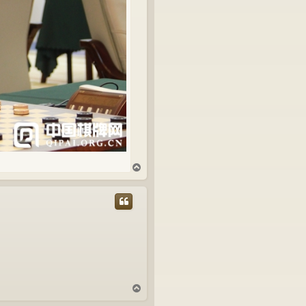
T
o
p
T
o