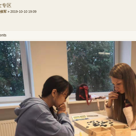
美女专区
侯军
»
2019-10-10 19:09
ents